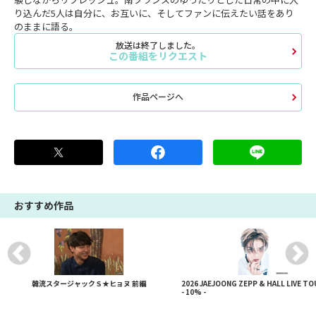
り込んだ5人は自分に、お互いに、そしてファンに伝えたい話をあり
のままに語る。
放送は終了しました。
この番組をリクエスト
作品ページへ
おすすめ作品
韓流スタージャックＳ★ヒョヌ 前編
2026 JAEJOONG ZEPP & HALL LIVE T
- 10% -