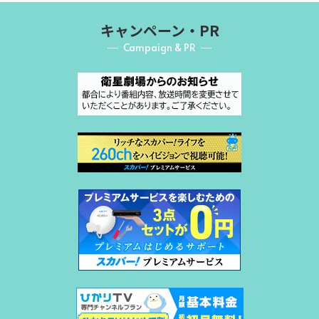
キャンペーン・PR
Campaign & PR