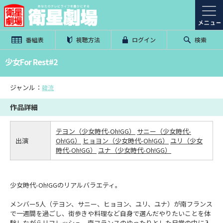
番組表
視聴方法
ログイン
検索
少女For Rest#2
ジャンル：
韓流
作品詳細
テヨン（少女時代-Oh!GG）
サニー（少女時代-
出演
Oh!GG）
ヒョヨン（少女時代-Oh!GG）
ユリ（少女
時代-Oh!GG）
ユナ（少女時代-Oh!GG）
少女時代-Oh!GGのリアルバラエティ。
メンバー5人（テヨン、サニー、ヒョヨン、ユリ、ユナ）が南フランス
で一週間を過ごし、街歩きや料理など自身で選んだやりたいことを体
験しながらリフレッシュ。南フランスのゆったりとした日常の中に入