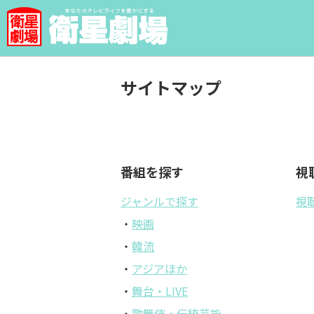
サイトマップ
番組を探す
視
ジャンルで探す
視
・
映画
・
韓流
・
アジアほか
・
舞台・LIVE
・
歌舞伎・伝統芸能