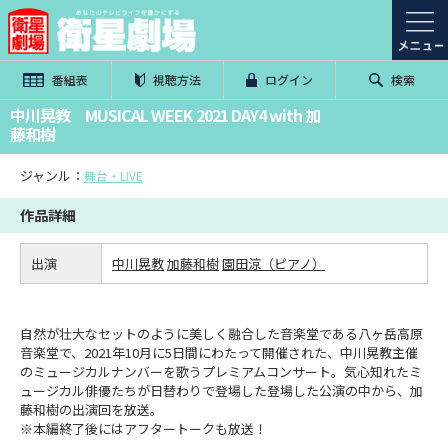
番組表
視聴方法
ログイン
検索
中川晃教 MUSICAL WEEK 2021 DAY4 with 加
藤和樹
ジャンル：
舞台・LIVE
作品詳細
出演
中川晃教
加藤和樹
園田涼（ピアノ）
自然が壮大なセットのように美しく融合した音楽堂である八ヶ岳高原
音楽堂で、2021年10月に5日間にわたって開催された、中川晃教主催
のミュージカルナンバーを歌うプレミアムコンサート。気心知れたミ
ュージカル俳優たちが日替わりで登場した登場した公演の中から、加
藤和樹の出演回を放送。
※本編終了後にはアフタートークも放送！