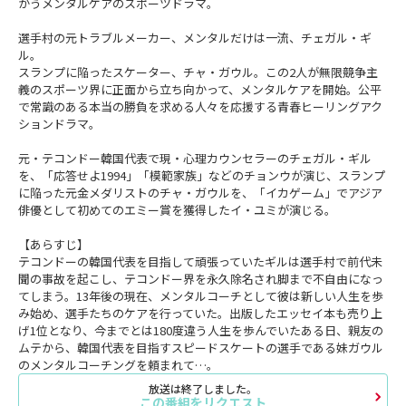
かうメンタルケアのスポーツドラマ。
選手村の元トラブルメーカー、メンタルだけは一流、チェガル・ギ
ル。
スランプに陥ったスケーター、チャ・ガウル。この2人が無限競争主
義のスポーツ界に正面から立ち向かって、メンタルケアを開始。公平
で常識のある本当の勝負を求める人々を応援する青春ヒーリングアク
ションドラマ。
元・テコンドー韓国代表で現・心理カウンセラーのチェガル・ギル
を、「応答せよ1994」「模範家族」などのチョンウが演じ、スランプ
に陥った元金メダリストのチャ・ガウルを、「イカゲーム」でアジア
俳優として初めてのエミー賞を獲得したイ・ユミが演じる。
【あらすじ】
テコンドーの韓国代表を目指して頑張っていたギルは選手村で前代未
聞の事故を起こし、テコンドー界を永久除名され脚まで不自由になっ
てしまう。13年後の現在、メンタルコーチとして彼は新しい人生を歩
み始め、選手たちのケアを行っていた。出版したエッセイ本も売り上
げ1位となり、今までとは180度違う人生を歩んでいたある日、親友の
ムテから、韓国代表を目指すスピードスケートの選手である妹ガウル
のメンタルコーチングを頼まれて…。
放送は終了しました。
この番組をリクエスト