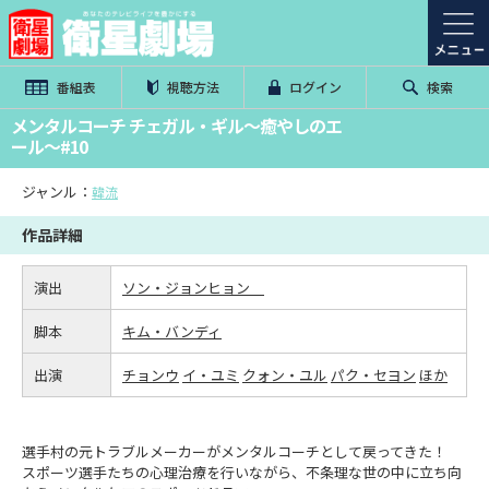
番組表
視聴方法
ログイン
検索
メンタルコーチ チェガル・ギル～癒やしのエ
ール～#10
ジャンル：
韓流
作品詳細
演出
ソン・ジョンヒョン
脚本
キム・バンディ
出演
チョンウ
イ・ユミ
クォン・ユル
パク・セヨン
ほか
選手村の元トラブルメーカーがメンタルコーチとして戻ってきた！
スポーツ選手たちの心理治療を行いながら、不条理な世の中に立ち向