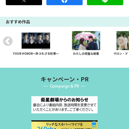
おすすめ作品
YOUR HONOR～許されざる判事～
わたしの完璧な秘書
サロン・ド
キャンペーン・PR
Campaign & PR