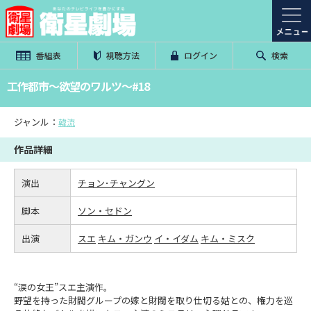
番組表
視聴方法
ログイン
検索
工作都市～欲望のワルツ～#18
ジャンル：
韓流
作品詳細
演出
チョン･チャングン
脚本
ソン・セドン
出演
スエ
キム・ガンウ
イ・イダム
キム・ミスク
“涙の女王”スエ主演作。
野望を持った財閥グループの嫁と財閥を取り仕切る姑との、権力を巡