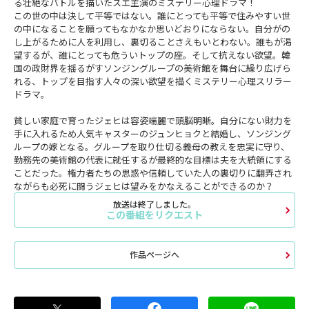
る壮絶なバトルを描いたスエ主演のミステリー心理ドラマ！
この世の中は決して平等ではない。誰にとっても平等で住みやすい世
の中になることを願ってもなかなか思いどおりにならない。自分がの
し上がるために人を利用し、裏切ることさえもいとわない。誰もが渇
望するが、誰にとっても危ういトップの座。そして抗えない欲望。韓
国の政財界を揺るがすソンジングループの美術館を舞台に繰り広げら
れる、トップを目指す人々の深い欲望を描くミステリー心理スリラー
ドラマ。
貧しい家庭で育ったジェヒは容姿端麗で頭脳明晰。自分にない財力を
手に入れるため人気キャスターのジュンヒョクと結婚し、ソンジング
ループの嫁となる。グループを取り仕切る義母の教えを忠実に守り、
勤務先の美術館の代表に就任するが最終的な目標は夫を大統領にする
ことだった。権力者たちの思惑や信頼していた人の裏切りに翻弄され
ながらも必死に闘うジェヒは望みをかなえることができるのか？
放送は終了しました。
この番組をリクエスト
作品ページへ