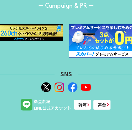
Campaign & PR
SNS
衛星劇場
韓流
舞台
LINE公式アカウント