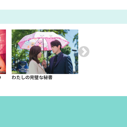
O
わたしの完璧な秘書
韓流スタージャック
ョニ 前編