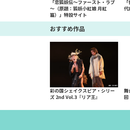
「恋狐妖伝～ファースト・ラブ
「
～（原題：狐妖小紅娘 月紅
代
篇）」特設サイト
おすすめ作品
彩の国シェイクスピア・シリー
舞
ズ 2nd Vol.3『リア王』
回