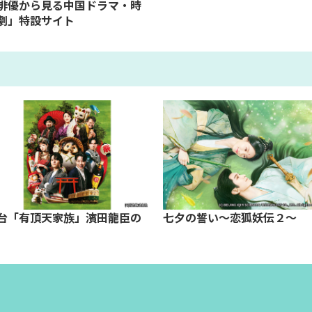
俳優から見る中国ドラマ・時
劇」特設サイト
台「有頂天家族」濱田龍臣の
七夕の誓い～恋狐妖伝２～