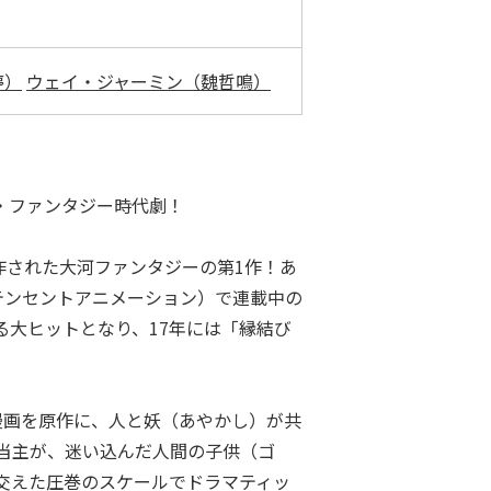
婷）
ウェイ・ジャーミン（魏哲鳴）
・ファンタジー時代劇！
作された大河ファンタジーの第1作！あ
（テンセントアニメーション）で連載中の
る大ヒットとなり、17年には「縁結び
漫画を原作に、人と妖（あやかし）が共
当主が、迷い込んだ人間の子供（ゴ
交えた圧巻のスケールでドラマティッ