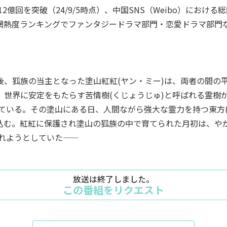
億回を突破（24/9/5時点）、中国SNS（Weibo）におけ
全網熱度ランキングでファンタジードラマ部門・恋愛ドラマ部門
の後、狐族の当主となった塗山紅紅(ヤン・ミー)は、両者の間の
は、世界に安定をもたらす苦情樹(くじょうじゅ)と呼ばれる霊樹
ている。その塗山にある日、人間ながら強大な霊力を持つ東方(
い込む。紅紅に保護され塗山の狐族の中で育てられた月初は、や
ようとしていた――
放送は終了しました。
この番組をリクエスト