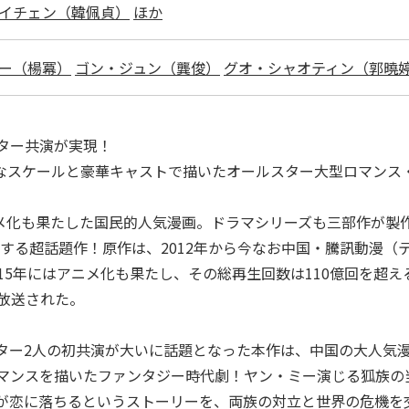
イチェン（韓佩貞）
ほか
ー（楊冪）
ゴン・ジュン（龔俊）
グオ・シャオティン（郭曉
ター共演が実現！
大なスケールと豪華キャストで描いたオールスター大型ロマンス
ニメ化も果たした国民的人気漫画。ドラマシリーズも三部作が製
表する超話題作！原作は、2012年から今なお中国・騰訊動漫
5年にはアニメ化も果たし、その総再生回数は110億回を超え
放送された。
ター2人の初共演が大いに話題となった本作は、中国の大人気
マンスを描いたファンタジー時代劇！ヤン・ミー演じる狐族の
が恋に落ちるというストーリーを、両族の対立と世界の危機を