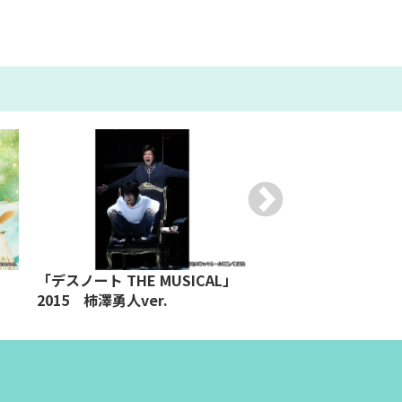
「デスノート THE MUSICAL」
「デスノート THE M
2015 柿澤勇人ver.
2015 浦井健治ver.