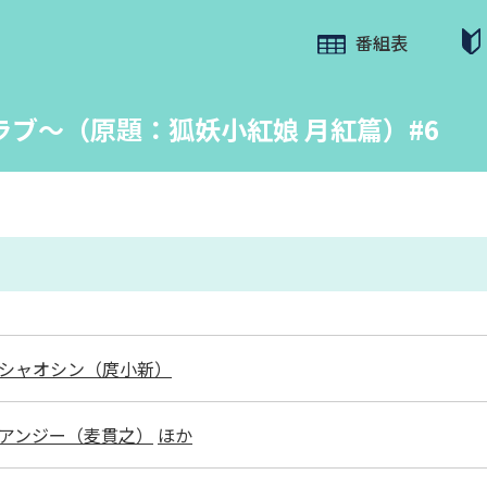
番組表
ブ～（原題：狐妖小紅娘 月紅篇）#6
シャオシン（庹小新）
アンジー（麦貫之）
ほか