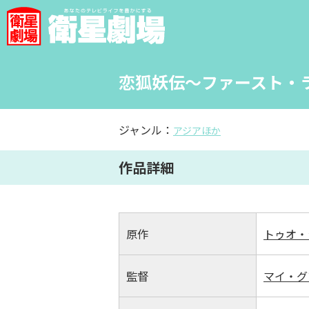
恋狐妖伝～ファースト・ラ
ジャンル：
アジアほか
作品詳細
原作
トゥオ・
監督
マイ・グ