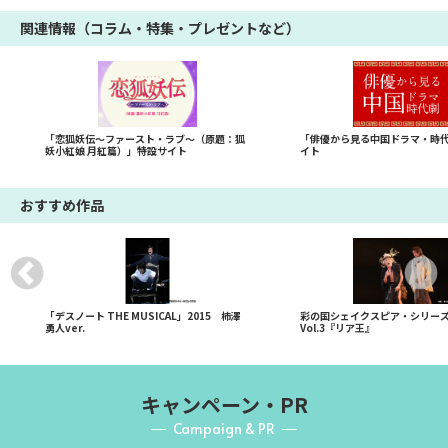
関連情報（コラム・特集・プレゼントなど）
「恋狐妖伝～ファースト・ラブ～（原題：狐
「俳優から見る中国ドラマ・時
妖小紅娘 月紅篇）」特設サイト
イト
おすすめ作品
「デスノート THE MUSICAL」2015 柿澤
彩の国シェイクスピア・シリーズ 
勇人ver.
Vol.3『リア王』
キャンペーン・PR
Campaign & PR