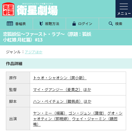
番組表
視聴方法
ログイン
検索
恋狐妖伝～ファースト・ラブ～（原題：狐妖
小紅娘 月紅篇）#13
ジャンル：
アジアほか
作品詳細
原作
トゥオ・シャオシン（庹小新）
監督
マイ・グアンジー（麦貫之）
ほか
脚本
ハン・ペイチェン（韓佩貞）
ほか
ヤン・ミー（楊冪）
ゴン・ジュン（龔俊）
グオ・シ
出演
ャオティン（郭曉婷）
ウェイ・ジャーミン（魏哲
鳴）