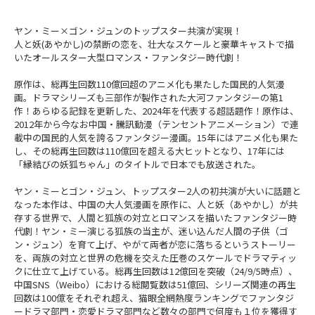
ヤン・ミー×ゴン・ジュンのトップスター共演が実現！
人と妖(あやかし)の禁断の恋を、壮大なスケールと豪華キャストで描
いたオールスター大型ロマンス・ファンタジー時代劇！
原作は、総再生回数110億回超のアニメ化も果たした国民的人気漫
画。ドラマシリーズも三部作が製作された大河ファンタジーの第1
作！あらゆる記録を更新した、2024年を代表する超話題作！原作は、
2012年から今なお中国・騰訊動漫（テンセントアニメーション）で連
載中の国民的人気を誇るファンタジー漫画。15年にはアニメ化も果た
し、その総再生回数は110億回を超える大ヒットとなり、17年には
「縁結びの妖狐ちゃん」のタイトルで日本でも放送された。
ヤン・ミーとゴン・ジュン、トップスター2人の初共演が大いに話題と
なった本作は、中国の大人気漫画を原作に、人と妖（あやかし）が共
存する世界で、人間と狐族の対立とロマンスを描いたファンタジー時
代劇！ヤン・ミー演じる狐族の当主が、迷い込んだ人間の子供（ゴ
ン・ジュン）を育て上げ、やがて両者が恋に落ちるというストーリー
を、両族の対立と世界の危機を交えた圧巻のスケールでドラマティッ
クに仕立て上げている。総再生回数は12億回を突破（24/9/5時点）、
中国SNS（Weibo）における総閲覧数は51億回、シリーズ関連の再生
回数は100億をそれぞれ超え、猫眼全網熱度ランキングでファンタジ
ードラマ部門・恋愛ドラマ部門など数々の部門で何度も１位を獲得す