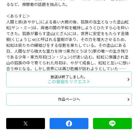
るなど、視聴者の話題を独占した。
＜あらすじ＞
人間と妖(あやかし)による長い大戦の後、狐族の当主となった塗山紅
紅(ヤン・ミー)は、両者の間の平和を維持しようとひたすら心を砕い
てきた。狐族が暮らす塗山(とざん)には、世界に安定をもたらす苦情
樹(くじょうじゅ)と呼ばれる霊樹があり、その力を増大させるため、
紅紅は妖たちの縁結びをする役割を果たしている。その塗山にある
日、人間ながら強大な霊力を持つ東方(とうほう)家の唯一の生き残り
である少年・東方月初(ゴン・ジュン)が迷い込む。紅紅に保護され塗
山の狐族の中で育てられた月初は、やがて成長し、紅紅と互いに想い
合う仲となる。しかし世界には再び危機が訪れようとしていた――
放送は終了しました。
この番組をリクエスト
作品ページへ