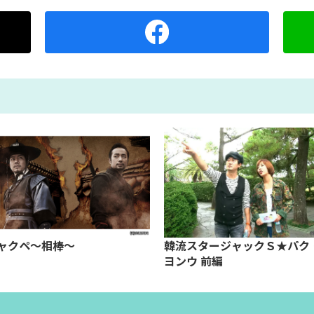
ャクペ～相棒～
韓流スタージャックＳ★パク
ヨンウ 前編