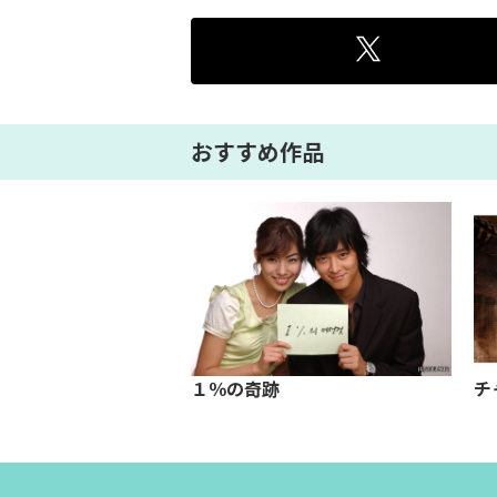
おすすめ作品
ジャックＳ
１％の奇跡
チ
 #3