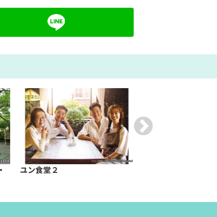
・
ユン食堂２
韓流スタージャック
ジョンハン 前編