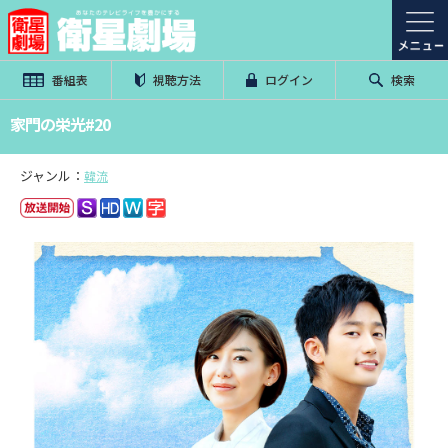
番組表
視聴方法
ログイン
検索
家門の栄光#20
ジャンル：
韓流