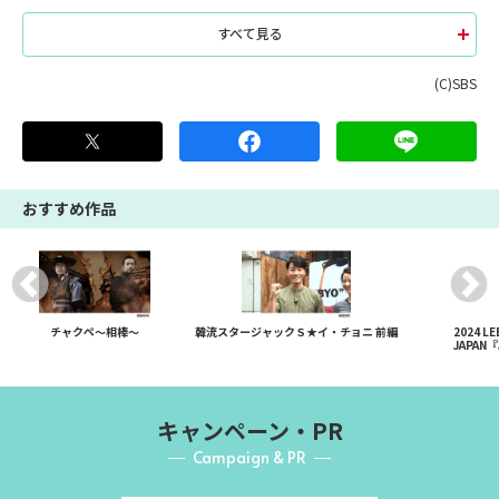
すべて見る
(C)SBS
おすすめ作品
チャクペ～相棒～
韓流スタージャックＳ★イ・チョニ 前編
2024 LE
JAPAN『
キャンペーン・PR
Campaign & PR