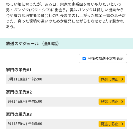
わしい娘に育ったが、ある日、宗家の家系図を買い取りたいという
男・ガンソク(パク・シフ)に出会う。実はガンソクは貧しい出自から
今や有力な消費者金融会社の社長までのし上がった成金一家の息子だ
った。育った環境の違いのためか反発しながらもなぜか2人は惹かれ
あう。
放送スケジュール （全54話）
今後の放送予定を表示
家門の栄光#1
9月11日(金) 午前5:00
見逃し防止
家門の栄光#2
9月14日(月) 午前5:00
見逃し防止
家門の栄光#3
9月15日(火) 午前5:00
見逃し防止