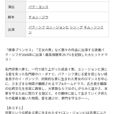
演出
パク・ヨンス
脚本
チョン・ジウ
パク・シフ
ユン・ジョンヒ
シン・グ
キム・ソンミ
出演
ン
「検事プリンセス」「王女の男」など数々の作品に出演する俳優パ
ク・シフが2008年に出演！最高視聴率29.7％を記録した大ヒットドラ
マ！
名門宗家ハ家と、一代で成り上がった成金イ家。ユン・ジョンヒ演じ
る愛を失った名門娘のハ・ダナと、パク・シフ演じる愛を信じない成
金息子のイ・ガンソク、対照的な家に生まれた男女のロマンスを中心
に、さまざまな物語が展開されるラブ&ホームドラマ。古き良き韓国
の伝統文化を忠実に再現し、大家族ならではのしがらみと温かさ、本
家を守るために努力する祖父と、その期待に反して生きていく子供た
ちの葛藤を描いた物語。愛を選ぶか、家門を守るかーー。
【あらすじ】
宗家という伝統ある家に生まれたダナ(ユン・ジョンヒ)は名家にふさ