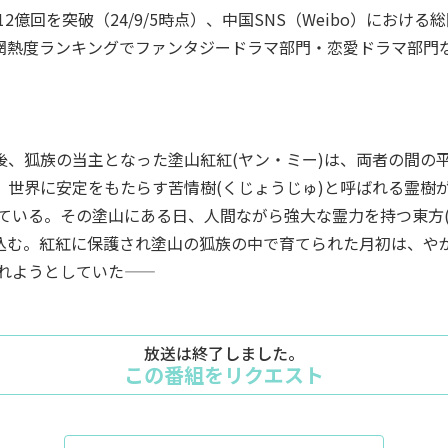
億回を突破（24/9/5時点）、中国SNS（Weibo）におけ
全網熱度ランキングでファンタジードラマ部門・恋愛ドラマ部門
の後、狐族の当主となった塗山紅紅(ヤン・ミー)は、両者の間の
は、世界に安定をもたらす苦情樹(くじょうじゅ)と呼ばれる霊樹
ている。その塗山にある日、人間ながら強大な霊力を持つ東方(
い込む。紅紅に保護され塗山の狐族の中で育てられた月初は、や
ようとしていた――
放送は終了しました。
この番組をリクエスト