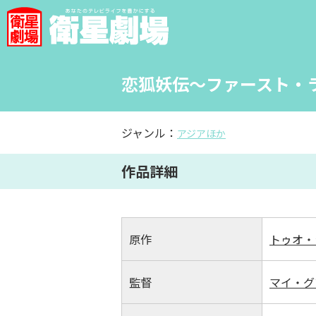
恋狐妖伝～ファースト・ラ
ジャンル：
アジアほか
作品詳細
原作
トゥオ・
監督
マイ・グ