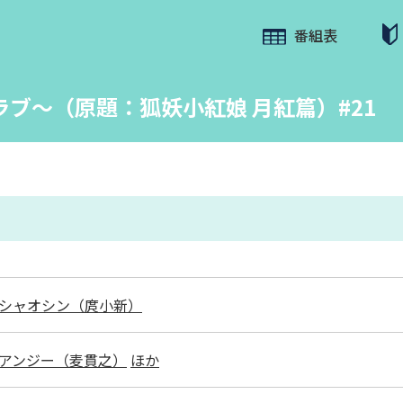
番組表
ブ～（原題：狐妖小紅娘 月紅篇）#21
シャオシン（庹小新）
アンジー（麦貫之）
ほか