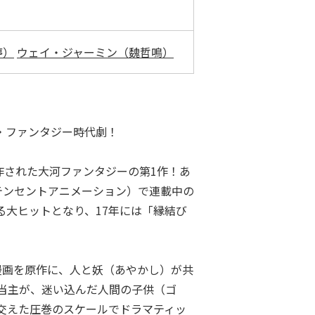
婷）
ウェイ・ジャーミン（魏哲鳴）
・ファンタジー時代劇！
作された大河ファンタジーの第1作！あ
（テンセントアニメーション）で連載中の
る大ヒットとなり、17年には「縁結び
漫画を原作に、人と妖（あやかし）が共
当主が、迷い込んだ人間の子供（ゴ
交えた圧巻のスケールでドラマティッ