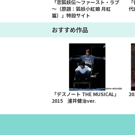
「恋狐妖伝～ファースト・ラブ
「
～（原題：狐妖小紅娘 月紅
代
篇）」特設サイト
おすすめ作品
「デスノート THE MUSICAL」
2
2015 浦井健治ver.