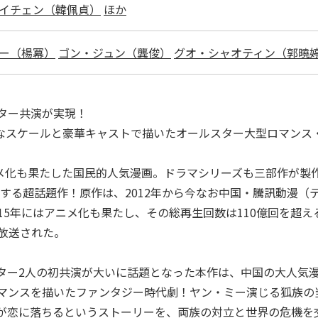
イチェン（韓佩貞）
ほか
ー（楊冪）
ゴン・ジュン（龔俊）
グオ・シャオティン（郭曉
ター共演が実現！
大なスケールと豪華キャストで描いたオールスター大型ロマンス
ニメ化も果たした国民的人気漫画。ドラマシリーズも三部作が製
表する超話題作！原作は、2012年から今なお中国・騰訊動漫
5年にはアニメ化も果たし、その総再生回数は110億回を超え
放送された。
ター2人の初共演が大いに話題となった本作は、中国の大人気
マンスを描いたファンタジー時代劇！ヤン・ミー演じる狐族の
が恋に落ちるというストーリーを、両族の対立と世界の危機を