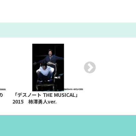
の
「デスノート THE MUSICAL」
彩の国シェイクスピ
2015 柿澤勇人ver.
ズ 2nd Vol.3『リア