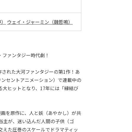
婷）
ウェイ・ジャーミン（魏哲鳴）
・ファンタジー時代劇！
作された大河ファンタジーの第1作！あ
（テンセントアニメーション）で連載中の
る大ヒットとなり、17年には「縁結び
漫画を原作に、人と妖（あやかし）が共
当主が、迷い込んだ人間の子供（ゴ
交えた圧巻のスケールでドラマティッ