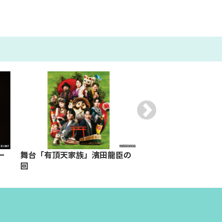
ー
舞台「有頂天家族」濱田龍臣の
2025年 レビュー 
回