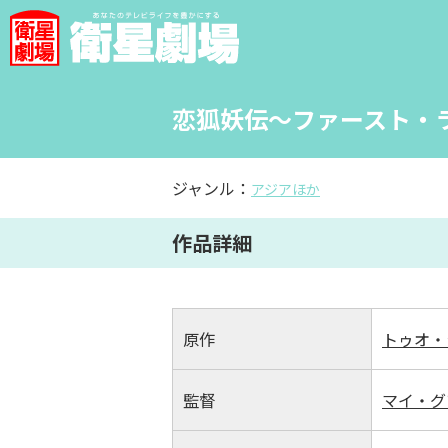
恋狐妖伝～ファースト・ラ
ジャンル：
アジアほか
作品詳細
原作
トゥオ・
監督
マイ・グ