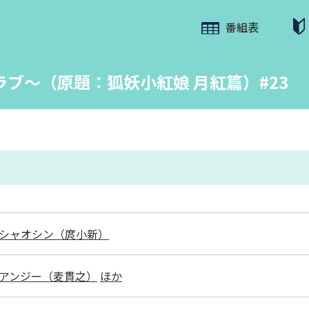
番組表
ブ～（原題：狐妖小紅娘 月紅篇）#23
シャオシン（庹小新）
アンジー（麦貫之）
ほか