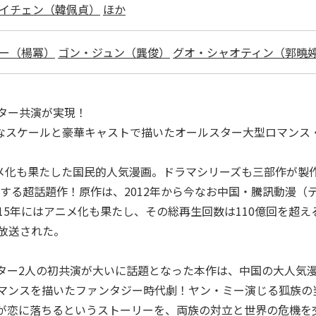
イチェン（韓佩貞）
ほか
ー（楊冪）
ゴン・ジュン（龔俊）
グオ・シャオティン（郭曉
ター共演が実現！
大なスケールと豪華キャストで描いたオールスター大型ロマンス
ニメ化も果たした国民的人気漫画。ドラマシリーズも三部作が製
表する超話題作！原作は、2012年から今なお中国・騰訊動漫
5年にはアニメ化も果たし、その総再生回数は110億回を超え
放送された。
ター2人の初共演が大いに話題となった本作は、中国の大人気
マンスを描いたファンタジー時代劇！ヤン・ミー演じる狐族の
が恋に落ちるというストーリーを、両族の対立と世界の危機を