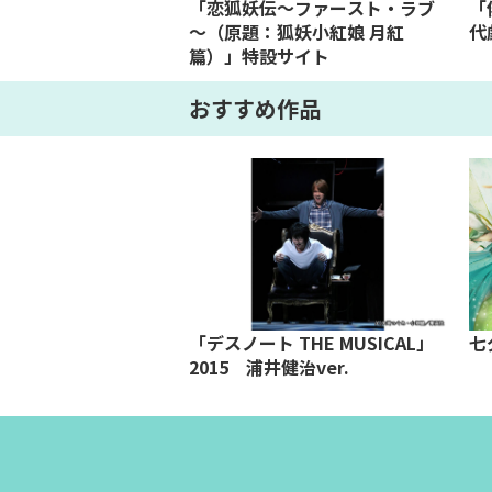
「恋狐妖伝～ファースト・ラブ
「
～（原題：狐妖小紅娘 月紅
代
篇）」特設サイト
おすすめ作品
せんだいゆうじゅ〉
「デスノート THE MUSICAL」
七
恋結び～
2015 浦井健治ver.