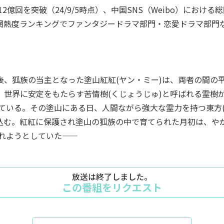
億回を突破（24/9/5時点）、中国SNS（Weibo）におけ
全網熱度ランキングでファンタジードラマ部門・恋愛ドラマ部門
の後、狐族の当主となった塗山紅紅(ヤン・ミー)は、両者の間の
は、世界に安定をもたらす苦情樹(くじょうじゅ)と呼ばれる霊樹
ている。その塗山にある日、人間ながら強大な霊力を持つ東方(
い込む。紅紅に保護され塗山の狐族の中で育てられた月初は、や
ようとしていた――
放送は終了しました。
この番組をリクエスト