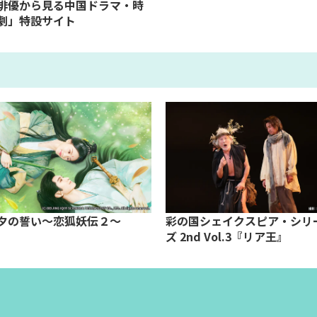
俳優から見る中国ドラマ・時
劇」特設サイト
夕の誓い～恋狐妖伝２～
彩の国シェイクスピア・シリ
ズ 2nd Vol.3『リア王』