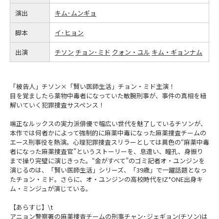
演出
キム･ムンギョ
脚本
イ･ヒョン
出演
チソン
チョン･ミド
クォン・ユル
キム・ギョンナム
「被告人」チソン×「賢い医師生活」チョン・ミド主演！
目を覚ましたら薬物中毒者になっていた敏腕刑事が、事件の真相を紐
解いていく犯罪捜査サスペンス！
端正なルックスの実力派俳優で幅広い世代を魅了しているチソンが、
本作では何者かによって強制的に麻薬中毒になった麻薬捜査チームの
エース刑事役を熱演。心理犯罪捜査スリラーとしては異色の“麻薬中毒
者になった麻薬捜査官”というストーリーを、息遣い、瞳孔、身振り
まで操り完璧に演じきった。“金がすべて”のゴミ記者オ・ユンジンを
演じるのは、「賢い医師生活」シリーズ、「39歳」で一躍話題となっ
たチョン・ミド。さらに、オ・ユンジンの高校時代をIZ*ONE出身キ
ム・ミンジュが演じている。
【あらすじ】\t
アニョン警察署の麻薬捜査チームの刑事チャン･ジェギョン(チソン)は