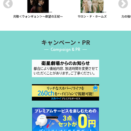
元敬＜ウォンギョン＞～欲望の王妃～
サロン・ド・ホームズ
力の強
キャンペーン・PR
Campaign & PR