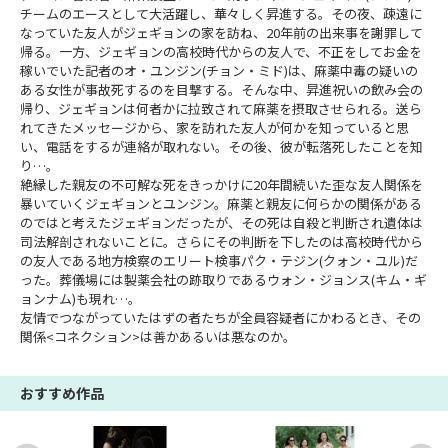
チームのエースとして大活躍し、華々しく昇進する。その夜、疎遠に
なっていた友人がジェギョンの家を訪ね、20年前の出来事を謝罪して
帰る。一方、ジェギョンの高校時代からの友人で、不正をしてお金を
稼いでいた記者のオ・ユンジン(チョン・ミド)は、麻薬中毒の疑いの
ある女性が事故死するのを目撃する。そんな中、昇進祝いの飲み会の
帰り、ジェギョンは何者かに拉致されて麻薬を摂取させられる。送ら
れてきたメッセージから、家を訪れた友人が何かを知っていると思
い、電話をするが連絡が取れない。その後、彼が転落死したことを知
り…。
絶縁した親友の不可解な死をきっかけに20年間続いた歪な友人関係を
暴いていくジェギョンとユンジン。麻薬と親友に何らかの関係がある
のではと考えたジェギョンだったが、その死は自殺と判断され遺体は
司法解剖されないことに。さらにその判断を下したのは高校時代から
の友人である地方検察のエリート検事パク・テジン(クォン・ユル)だ
った。葬儀場には製薬会社の跡取りであるウォン・ジョンス(キム・ギ
ョンナム)も現れ…。
友情でつながっていたはずの者たちが全員容疑者にかわるとき、その
関係<コネクション>は善かあるいは悪なのか。
おすすめ作品