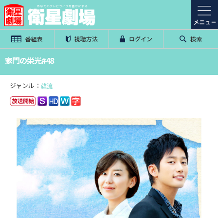
番組表
視聴方法
ログイン
検索
家門の栄光#48
ジャンル：
韓流