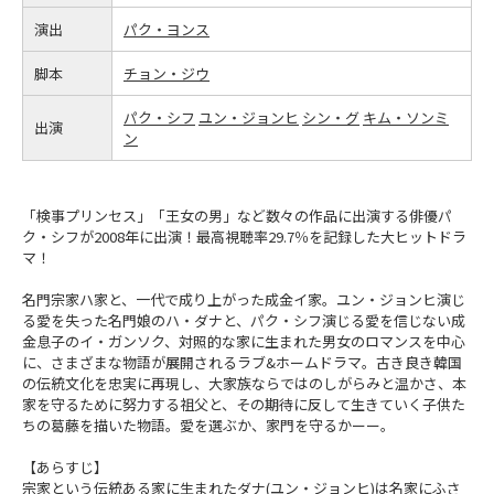
演出
パク・ヨンス
脚本
チョン・ジウ
パク・シフ
ユン・ジョンヒ
シン・グ
キム・ソンミ
出演
ン
「検事プリンセス」「王女の男」など数々の作品に出演する俳優パ
ク・シフが2008年に出演！最高視聴率29.7％を記録した大ヒットドラ
マ！
名門宗家ハ家と、一代で成り上がった成金イ家。ユン・ジョンヒ演じ
る愛を失った名門娘のハ・ダナと、パク・シフ演じる愛を信じない成
金息子のイ・ガンソク、対照的な家に生まれた男女のロマンスを中心
に、さまざまな物語が展開されるラブ&ホームドラマ。古き良き韓国
の伝統文化を忠実に再現し、大家族ならではのしがらみと温かさ、本
家を守るために努力する祖父と、その期待に反して生きていく子供た
ちの葛藤を描いた物語。愛を選ぶか、家門を守るかーー。
【あらすじ】
宗家という伝統ある家に生まれたダナ(ユン・ジョンヒ)は名家にふさ