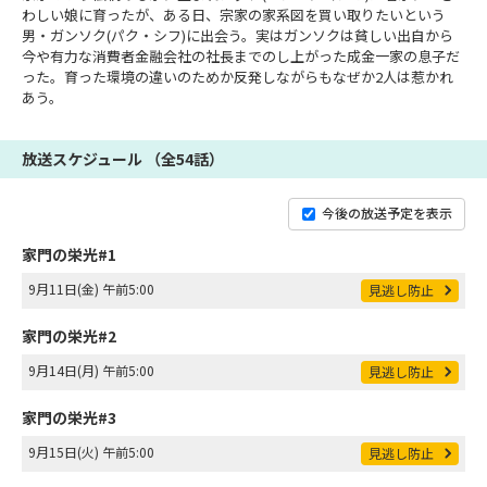
わしい娘に育ったが、ある日、宗家の家系図を買い取りたいという
男・ガンソク(パク・シフ)に出会う。実はガンソクは貧しい出自から
今や有力な消費者金融会社の社長までのし上がった成金一家の息子だ
った。育った環境の違いのためか反発しながらもなぜか2人は惹かれ
あう。
放送スケジュール （全54話）
今後の放送予定を表示
家門の栄光#1
9月11日(金) 午前5:00
見逃し防止
家門の栄光#2
9月14日(月) 午前5:00
見逃し防止
家門の栄光#3
9月15日(火) 午前5:00
見逃し防止