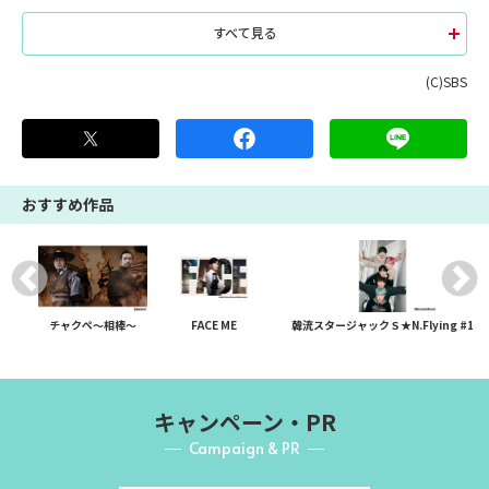
すべて見る
(C)SBS
おすすめ作品
チャクペ～相棒～
FACE ME
韓流スタージャックＳ★N.Flying #1
キャンペーン・PR
Campaign & PR