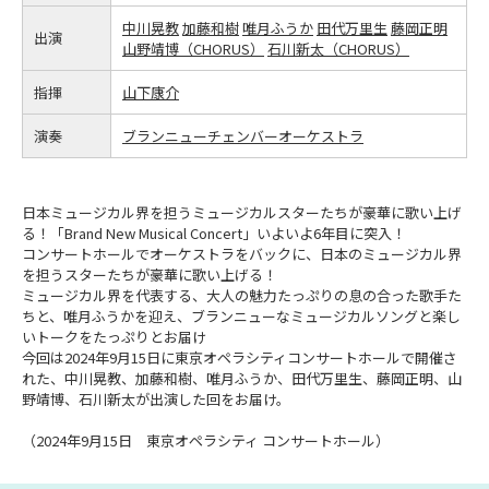
中川晃教
加藤和樹
唯月ふうか
田代万里生
藤岡正明
出演
山野靖博（CHORUS）
石川新太（CHORUS）
指揮
山下康介
演奏
ブランニューチェンバーオーケストラ
日本ミュージカル界を担うミュージカルスターたちが豪華に歌い上げ
る！「Brand New Musical Concert」いよいよ6年目に突入！
コンサートホールでオーケストラをバックに、日本のミュージカル界
を担うスターたちが豪華に歌い上げる！
ミュージカル界を代表する、大人の魅力たっぷりの息の合った歌手た
ちと、唯月ふうかを迎え、ブランニューなミュージカルソングと楽し
いトークをたっぷりとお届け
今回は2024年9月15日に東京オペラシティコンサートホールで開催さ
れた、中川晃教、加藤和樹、唯月ふうか、田代万里生、藤岡正明、山
野靖博、石川新太が出演した回をお届け。
（2024年9月15日 東京オペラシティ コンサートホール）