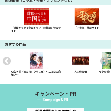
関連情報（コラム・特集・プレゼントなど）
「俳優から見る中国ドラマ・時代劇」特設サ
「子夜帰」特設サイト
イト
おすすめ作品
仙台有樹〈せんだいゆうじゅ〉～二度目の恋
凡人修仙伝
七夕の誓
結び～
キャンペーン・PR
Campaign & PR