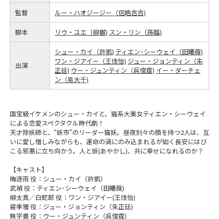
監督
ルー・ハオジージー（侶皓吉吉)
脚本
リウ・ユエ（柳樾)
スン・リン（孫臨)
シュー・カイ（許凱)
ティエン･シーウェイ（田曦薇)
ワン・ジアイー（王佳怡)
ジュー・ジョンティン（朱
出演
正廷)
ウー・ジュンティン（呉俊霆)
イー・ダーチェ
ン（易大千)
国宝級イケメンのシュー・カイと、猫系大美女ティエン・シーウェイ
による恋愛スペクタクル時代劇！
天才除妖師と、“妖市”のリーダー猫妖。昼夜別々の顔を持つ2人は、互
いに愛し憎しみながらも、運命の渦にのみ込まれるが如く長安にはび
こる邪悪に立ち向かう。人と妖(あやかし)、共に幸せになれるのか？
【キャスト】
梅逐雨 役：シュー・カイ（許凱）
武禎 役：ティエン･シーウェイ（田曦薇)
柳太真／白蛇郎 役：ワン・ジアイー(王佳怡)
裴季雅 役：ジュー・ジョンティン（朱正廷)
無字書 役：ウー・ジュンティン（呉俊霆)