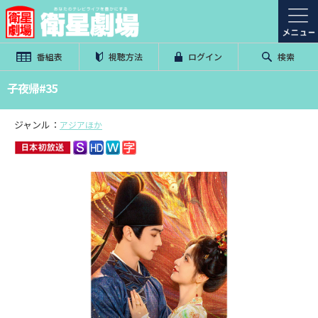
番組表
視聴方法
ログイン
検索
子夜帰#35
ジャンル：
アジアほか