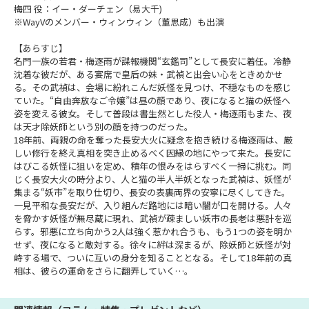
梅四 役：イー・ダーチェン（易大千)
※WayVのメンバー・ウィンウィン（董思成）も出演
【あらすじ】
名門一族の若君・梅逐雨が諜報機関“玄鑑司”として長安に着任。冷静
沈着な彼だが、ある宴席で皇后の妹・武禎と出会い心をときめかせ
る。その武禎は、会場に紛れこんだ妖怪を見つけ、不穏なものを感じ
ていた。“自由奔放なご令嬢”は昼の顔であり、夜になると猫の妖怪へ
姿を変える彼女。そして普段は書生然とした役人・梅逐雨もまた、夜
は天才除妖師という別の顔を持つのだった。
18年前、両親の命を奪った長安大火に疑念を抱き続ける梅逐雨は、厳
しい修行を終え真相を突き止めるべく因縁の地にやって来た。長安に
はびこる妖怪に狙いを定め、積年の恨みをはらすべく一掃に挑む。同
じく長安大火の時分より、人と猫の半人半妖となった武禎は、妖怪が
集まる“妖市”を取り仕切り、長安の表裏両界の安寧に尽くしてきた。
一見平和な長安だが、入り組んだ路地には暗い闇が口を開ける。人々
を脅かす妖怪が無尽蔵に現れ、武禎が疎ましい妖市の長老は悪計を巡
らす。邪悪に立ち向かう2人は強く惹かれ合うも、もう1つの姿を明か
せず、夜になると敵対する。徐々に絆は深まるが、除妖師と妖怪が対
峙する場で、ついに互いの身分を知ることとなる。そして18年前の真
相は、彼らの運命をさらに翻弄していく…。