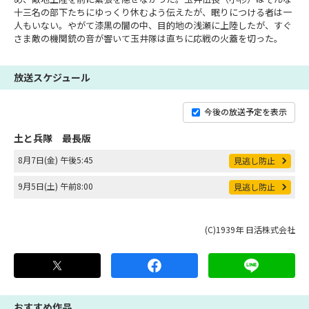
十三名の部下たちにゆっくり休むよう伝えたが、眠りにつける者は一
人もいない。やがて漆黒の闇の中、目的地の浅瀬に上陸したが、すぐ
さま敵の機関銃の音が響いて玉井隊は直ちに応戦の火蓋を切った。
放送スケジュール
今後の放送予定を表示
土と兵隊 最長版
8月7日(金) 午後5:45
見逃し防止
9月5日(土) 午前8:00
見逃し防止
(C)1939年 日活株式会社
おすすめ作品