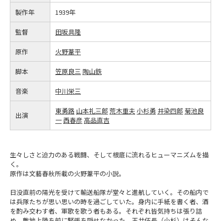
製作年
1939年
監督
田坂具隆
原作
火野葦平
脚本
笠原良三
陶山鉄
音楽
中川栄三
東勇路
山本礼三郎
荒木重夫
小杉勇
井染四郎
菊池良
出演
一
西春彦
高品直吉
生々しさと迫力のある戦闘、そして根底に流れるヒューマニズムを描
く。
原作は文藝春秋所載の火野葦平の小説。
日没直前の陽光を受けて輸送船隊が堂々と進航していく。その船内で
は兵隊たちが思い思いの時を過ごしていた。身内に手紙を書く者、酒
を酌み交わす者、軍歌を歌う者もある。それぞれ皆気持ちは張り詰
め、敵地上陸を前に緊張を隠せなかった。玉井伍長（小杉）はそんな