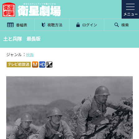
番組表
視聴方法
ログイン
検索
土と兵隊 最長版
ジャンル：
映画