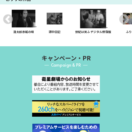
淺太郎赤城の唄
酒中日記
世紀は笑ふ デジタル修復版
ふり
キャンペーン・PR
Campaign & PR