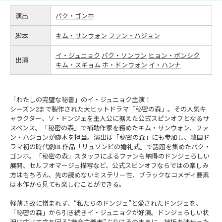
演出
パク・ゴンホ
脚本
キム・サンウォン
ファン・ハジョン
イ・ジュニョク
パク・ソンウン
ヒョン・ボンシク
出演
キム・スギョム
ホ・ドンウォン
イ・ハンナ
「わたしの完璧な秘書」のイ・ジュニョク主演！
シーズン2まで製作された大ヒットドラマ「秘密の森」。その人気キ
ャラクター、ソ・ドンジェを主人公に据えた公式スピンオフとなるサ
スペンス。「秘密の森」で補助作家を務めたキム・サンウォン、ファ
ン・ハジョンが脚本を担当。演出は「秘密の森」にも参加し、韓国ド
ラマ初の時代劇BL作品「リュソンビの婚礼式」で話題を集めたパク・
ゴンホ。「秘密の森」スタッフによるファンも納得のドンジェらしい
展開、セルフオマージュ描写など、公式スピンオフならではの楽しみ
方はもちろん、先の読めないミステリー性、ブラックなコメディ要素
は本作から見ても楽しむことができる。
軽薄さ故に憎まれず、“私たちのドンジェ”と愛されたドンジェを、
「秘密の森」から引き続きイ・ジュニョクが好演。ドンジェらしい状
況に応じて立ち回る“機会主義者”ぶりはそのままに、挫折を味わった