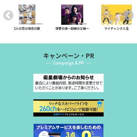
2人の恋は場合の数
復讐の渦～因縁の父娘～
ライディング人生
キャンペーン・PR
Campaign & PR