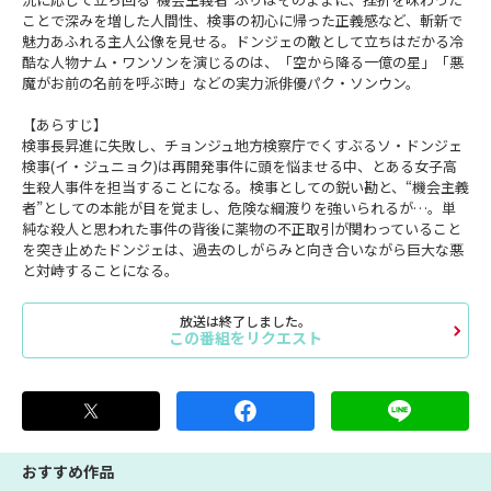
ことで深みを増した人間性、検事の初心に帰った正義感など、斬新で
魅力あふれる主人公像を見せる。ドンジェの敵として立ちはだかる冷
酷な人物ナム・ワンソンを演じるのは、「空から降る一億の星」「悪
魔がお前の名前を呼ぶ時」などの実力派俳優パク・ソンウン。
【あらすじ】
検事長昇進に失敗し、チョンジュ地方検察庁でくすぶるソ・ドンジェ
検事(イ・ジュニョク)は再開発事件に頭を悩ませる中、とある女子高
生殺人事件を担当することになる。検事としての鋭い勘と、“機会主義
者”としての本能が目を覚まし、危険な綱渡りを強いられるが…。単
純な殺人と思われた事件の背後に薬物の不正取引が関わっていること
を突き止めたドンジェは、過去のしがらみと向き合いながら巨大な悪
と対峙することになる。
放送は終了しました。
この番組をリクエスト
おすすめ作品