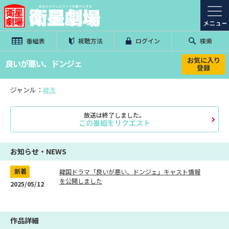
番組表
視聴方法
ログイン
検索
お気に入り
良いが悪い、ドンジェ
登録
ジャンル：
韓流
放送は終了しました。
この番組をリクエスト
お知らせ・NEWS
新着
韓国ドラマ「良いが悪い、ドンジェ」キャスト情報
を公開しました
2025/05/12
作品詳細