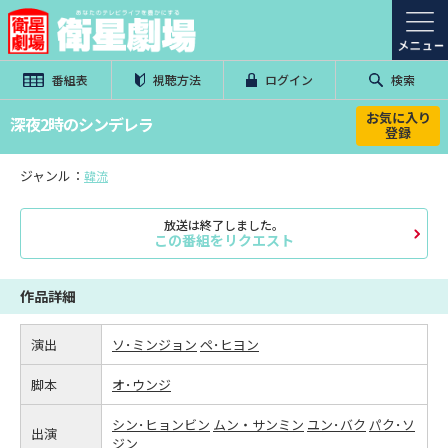
番組表
視聴方法
ログイン
検索
お気に入り
深夜2時のシンデレラ
登録
ジャンル：
韓流
放送は終了しました。
この番組をリクエスト
作品詳細
演出
ソ･ミンジョン
ペ･ヒヨン
脚本
オ･ウンジ
シン･ヒョンビン
ムン・サンミン
ユン･バク
パク･ソ
出演
ジン