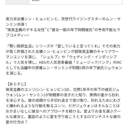
実力派女優シン・ヒョンビンと、次世代ライジングスターのムン・サ
ンミン共演！
“現実主義のデキる女性”と“彼女一筋の年下財閥彼氏”の予測不能なラ
ブコメディー!
「賢い医師生活」シリーズや「愛していると言ってくれ」でその実力
が高く評価された女優シン･ヒョンビンが超現実主義のキャリアウー
マンユンソを演じ、「シュルプ」や「ウェディング・インポッシブ
ル」で人気を博し、KBSの人気音楽番組「ミュージックバンク」のMC
としても活躍中の俳優ムン・サンミンが財閥3世の年下彼氏ジュウォン
を演じる。
【あらすじ】
現実主義のユンソ(シン･ヒョンビン)は、交際1年半の年下の彼氏ジュ
ウォン(ムン・サンミン)が財閥家の息子だと知り、家柄の差から別れ
を決心する。彼の母親から手切れ金まで受け取り、別れるためにわざ
と嫌われるような行動を取るユンソ。だがジュウォンはそんなことは
おかまいなしに彼女へのアプローチを続ける。愛よりお金を選ぶクー
ルな彼女と、童話のように愛を守り抜こうとするロマンチストな彼の
愛の行方は？