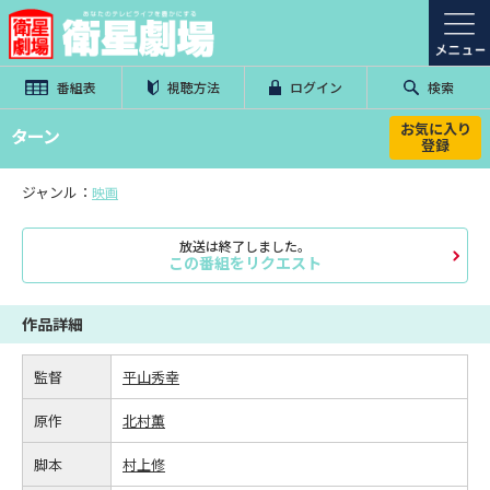
番組表
視聴方法
ログイン
検索
お気に入り
ターン
登録
ジャンル：
映画
放送は終了しました。
この番組をリクエスト
作品詳細
監督
平山秀幸
原作
北村薫
脚本
村上修