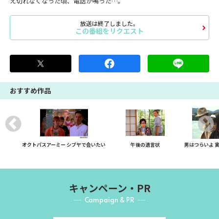
え切れなくなった頃、電話が鳴った…。
放送は終了しました。
この番組をリクエスト
おすすめ作品
オクトパスアーミー シブヤで会いたい
午後の遺言状
男はつらいよ 
キャンペーン・PR
Campaign & PR