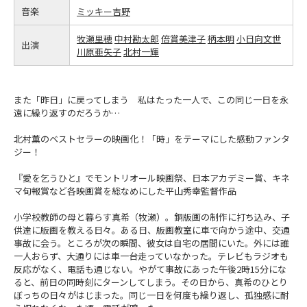
音楽
ミッキー吉野
牧瀬里穂
中村勘太郎
倍賞美津子
柄本明
小日向文世
出演
川原亜矢子
北村一輝
また「昨日」に戻ってしまう 私はたった一人で、この同じ一日を永
遠に繰り返すのだろうか…
北村薫のベストセラーの映画化！「時」をテーマにした感動ファンタ
ジー！
『愛を乞うひと』でモントリオール映画祭、日本アカデミー賞、キネ
マ旬報賞など各映画賞を総なめにした平山秀幸監督作品
小学校教師の母と暮らす真希（牧瀬）。銅版画の制作に打ち込み、子
供達に版画を教える日々。ある日、版画教室に車で向かう途中、交通
事故に会う。ところが次の瞬間、彼女は自宅の居間にいた。外には誰
一人おらず、大通りには車一台走っていなかった。テレビもラジオも
反応がなく、電話も通じない。やがて事故にあった午後2時15分にな
ると、前日の同時刻にターンしてしまう。その日から、真希のひとり
ぼっちの日々がはじまった。同じ一日を何度も繰り返し、孤独感に耐