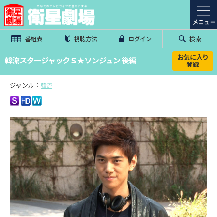
番組表
視聴方法
ログイン
検索
お気に入り
韓流スタージャックＳ★ソンジュン 後編
登録
ジャンル：
韓流