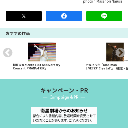
photo：Masanori Naruse
おすすめ作品
朝夏まなと20th+1st Anniversary
七海ひろき『One-man
Concert『MANA-TRIP』
LIVE773“Crystal”』（東京
キャンペーン・PR
Campaign & PR