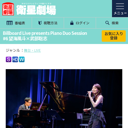
番組表
視聴方法
ログイン
検索
Billboard Live presents Piano Duo Session
お気に入り
#6 望海風斗×武部聡志
登録
ジャンル：
舞台・LIVE