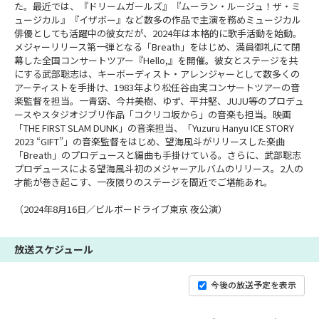
た。最近では、『ドリームガールズ』『ムーラン・ルージュ！ザ・ミ
ュージカル』『イザボー』など数多の作品で主演を務めミュージカル
俳優としても活躍中の彼女だが、2024年は本格的に歌手活動を始動。
メジャーリリース第一弾となる「Breath」をはじめ、満員御礼にて閉
幕した全国コンサートツアー『Hello,』を開催。彼女とステージを共
にする武部聡志は、キーボーディスト・アレンジャーとして数多くの
アーティストを手掛け、1983年より松任谷由実コンサートツアーの音
楽監督を担当。一青窈、今井美樹、ゆず、平井堅、JUJU等のプロデュ
ースやスタジオジブリ作品「コクリコ坂から」の音楽も担当。映画
「THE FIRST SLAM DUNK」の音楽担当、「Yuzuru Hanyu ICE STORY
2023 “GIFT”」の音楽監督をはじめ、望海風斗がリリースした楽曲
「Breath」のプロデュースと編曲も手掛けている。さらに、武部聡志
プロデュースによる望海風斗初のメジャーアルバムのリリース。2人の
才能が巻き起こす、一夜限りのステージを間近でご堪能あれ。
（2024年8月16日／ビルボードライブ東京 夜公演）
放送スケジュール
今後の放送予定を表示