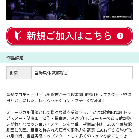
作品詳細
出演
望海風斗
武部聡志
音楽プロデューサー武部聡志が元宝塚歌劇団雪組トップスター・望海
風斗と共にした、特別なセッション・ステージ第6弾！
ミュージカル俳優として様々な賞を受賞する、元宝塚歌劇団雪組トッ
プスター・望海風斗と作・編曲家、音楽プロデューサーである武部聡
志が特別なセッション・ステージを開催。望海風斗は、2003年宝塚歌
劇団に入団。至宝と称される圧巻の歌唱力を武器に2017年から約3年9
カ月の間、雪組男役トップスターとして多くのファンを虜にしてき