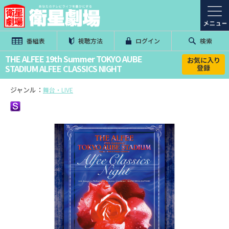
番組表
視聴方法
ログイン
検索
THE ALFEE 19th Summer TOKYO AUBE
お気に入り
STADIUM ALFEE CLASSICS NIGHT
登録
ジャンル：
舞台・LIVE