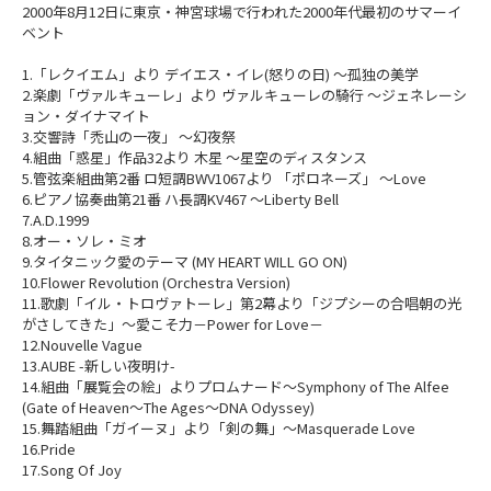
2000年8月12日に東京・神宮球場で行われた2000年代最初のサマーイ
ベント
1.「レクイエム」より デイエス・イレ(怒りの日) ～孤独の美学
2.楽劇「ヴァルキューレ」より ヴァルキューレの騎行 ～ジェネレーシ
ョン・ダイナマイト
3.交響詩「禿山の一夜」 ～幻夜祭
4.組曲「惑星」作品32より 木星 ～星空のディスタンス
5.管弦楽組曲第2番 ロ短調BWV1067より 「ポロネーズ」 ～Love
6.ピアノ協奏曲第21番 ハ長調KV467 ～Liberty Bell
7.A.D.1999
8.オー・ソレ・ミオ
9.タイタニック愛のテーマ (MY HEART WILL GO ON)
10.Flower Revolution (Orchestra Version)
11.歌劇「イル・トロヴァトーレ」第2幕より「ジプシーの合唱朝の光
がさしてきた」～愛こそ力－Power for Love－
12.Nouvelle Vague
13.AUBE -新しい夜明け-
14.組曲「展覧会の絵」よりプロムナード～Symphony of The Alfee
(Gate of Heaven～The Ages～DNA Odyssey)
15.舞踏組曲「ガイーヌ」より「剣の舞」～Masquerade Love
16.Pride
17.Song Of Joy