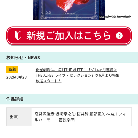
お知らせ・NEWS
新着
衛星劇場は、毎月THE ALFEE！「＜14ヶ月連続＞
THE ALFEE ライブ・セレクション」を6月より特集
2026/04/28
放送スタート！
作品詳細
高見沢俊彦
坂崎幸之助
桜井賢
服部克久
神奈川フィ
出演
ルハーモニー管弦楽団