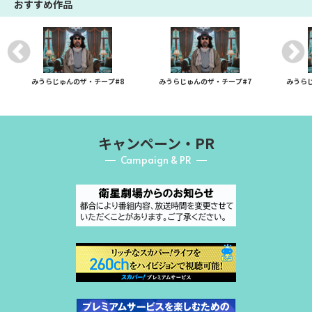
おすすめ作品
みうらじゅんのザ・チープ#8
みうらじゅんのザ・チープ#7
みうらじ
キャンペーン・PR
Campaign & PR