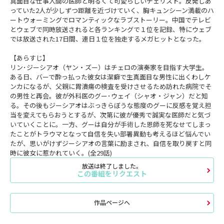
真面目な仕事人間の医師と明るくて可愛らしいチェリスト。反発しあ
っていた2人が少しずつ距離を近づけていく、胸キュンシーン満載のハ
ートウォーミングでロマンティックなラブストーリー。中国でテレビ
とウェブで同時放送されると各ランキングで１位を記録、特にウェブ
では放送された17日間、連日１位を独走するメガヒットとなった。
【あらすじ】
リン･ジーシアオ（ヤン・ズー）はチェロの演奏家を目指す大学生。
ある日、バーで酔っ払った彼女は潔癖で生真面目な男性に出くわしケ
ンカになるが、父親に胃潰瘍の検査を受けさせるため訪れた病院でそ
の男性と再会。彼が外科医のグー･ウェイ（シャオ・ジャン）だと知
る。その後もジーシアオはぶっきらぼうな態度のグーに反感を覚え担
当を変えてもらおうとするが、次第に彼が優秀で誠実な医師だと気づ
いていくことに。一方、グーは自分が手術した恩師を死なせてしまっ
たことがトラウマとなって自信を失い部署異動も考えるほど悩んでい
たが、思いがけずジーシアオの言葉に励まされ、自信を取り戻すと同
時に彼女に惹かれていく。(全29話)
放送は終了しました。
この番組をリクエスト
作品ページへ