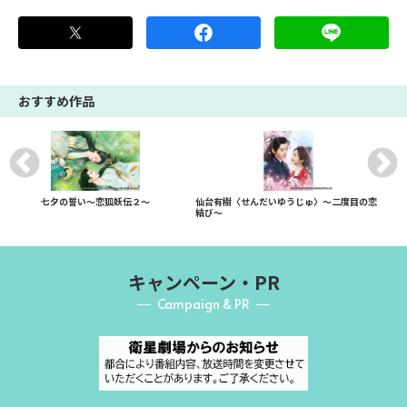
おすすめ作品
七夕の誓い～恋狐妖伝２～
仙台有樹〈せんだいゆうじゅ〉～二度目の恋
結び～
キャンペーン・PR
Campaign & PR