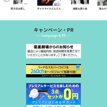
若き日は悲し
ダイナマイトどんどん
陽氣な渡り鳥
雲なが
キャンペーン・PR
Campaign & PR