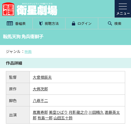
番組表
視聴方法
ログイン
検索
鞍馬天狗 角兵衛獅子
ジャンル：
映画
作品詳細
監督
大曾根辰夫
原作
大佛次郎
脚色
八尋不二
嵐寛寿郎
美空ひばり
月影龍之介
川田晴久
進藤英太
出演
郎
有島一郎
山田五十鈴