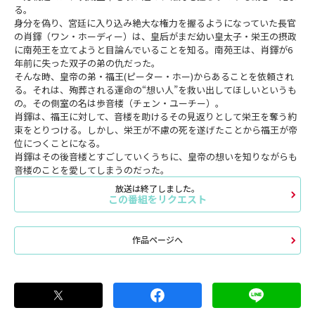
る。
身分を偽り、宮廷に入り込み絶大な権力を握るようになっていた長官
の肖鐸（ワン・ホーディー）は、皇后がまだ幼い皇太子・栄王の摂政
に南苑王を立てようと目論んでいることを知る。南苑王は、肖鐸が6
年前に失った双子の弟の仇だった。
そんな時、皇帝の弟・福王(ピーター・ホー)からあることを依頼され
る。それは、殉葬される運命の“想い人”を救い出してほしいというも
の。その側室の名は歩音楼（チェン・ユーチー）。
肖鐸は、福王に対して、音楼を助けるその見返りとして栄王を奪う約
束をとりつける。しかし、栄王が不慮の死を遂げたことから福王が帝
位につくことになる。
肖鐸はその後音楼とすごしていくうちに、皇帝の想いを知りながらも
音楼のことを愛してしまうのだった。
放送は終了しました。
この番組をリクエスト
作品ページへ