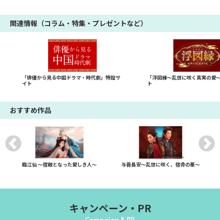
関連情報（コラム・特集・プレゼントなど）
「俳優から見る中国ドラマ・時代劇」特設サ
「浮図縁～乱世に咲く真実の愛
イト
ト
おすすめ作品
臨江仙 ～宿敵となった愛しき人～
与晋長安～乱世に咲く、宿命の華～
キャンペーン・PR
Campaign & PR