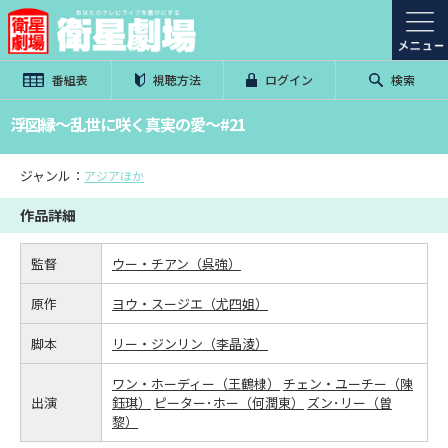
番組表
視聴方法
ログイン
検索
浮図縁～乱世に咲く真実の愛～#21
ジャンル：
アジアほか
作品詳細
監督
ウー・チアン（呉強）
原作
ヨウ・スージエ（尤四姐）
脚本
リー・ジンリン（李晶淩）
ワン・ホーディー（王鶴棣）
チェン・ユーチー（陳
出演
鈺琪）
ピーター･ホー（何潤東）
ズン･リー（曽
黎）