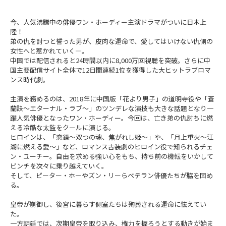
今、人気沸騰中の俳優ワン・ホーディー主演ドラマがついに日本上
陸！
弟の仇を討つと誓った男が、皮肉な運命で、愛してはいけない仇側の
女性へと惹かれていく―。
中国では配信されると24時間以内に8,000万回視聴を突破。さらに中
国主要配信サイト全体で12日間連続1位を獲得した大ヒットラブロマ
ンス時代劇。
主演を務めるのは、2018年に中国版「花より男子」の道明寺役や「蒼
蘭訣～エターナル・ラブ～」のツンデレな演技も大きな話題となり一
躍人気俳優となったワン・ホーディー。今回は、亡き弟の仇討ちに燃
える冷酷な太監をクールに演じる。
ヒロインは、「恋鏡～双つの魂、焦がれし姫～」や、「月上重火～江
湖に燃える愛～」など、ロマンス古装劇のヒロイン役で知られるチェ
ン・ユーチー。自由を求める強い心をもち、持ち前の機転をいかして
ピンチを次々に乗り越えていく。
そして、ピーター・ホーやズン・リーらベテラン俳優たちが脇を固め
る。
皇帝が崩御し、後宮に暮らす側室たちは殉葬される運命に怯えてい
た。
一方朝廷では、次期皇帝を取り込み、権力を握ろうとする動きが始ま