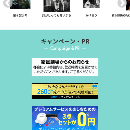
日本製少年
月がとっても青いから
かげろう
紫 MURAS
キャンペーン・PR
Campaign & PR