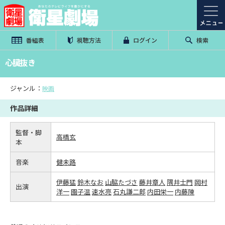
番組表
視聴方法
ログイン
検索
心臓抜き
ジャンル：
映画
作品詳細
監督・脚
高橋玄
本
音楽
健未路
伊藤猛
鈴木なお
山脇たづさ
藤井章人
隅井士門
岡村
出演
洋一
園子温
速水亮
石丸謙二郎
内田栄一
内藤陳