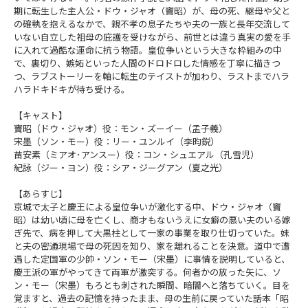
期に転生した主人公・ドウ・ジャオ（竇昭）が、母の死、継母や父と
の確執を抱えるなかで、親不孝の息子たちや夫の一族と長年交流して
いない自立した祖母の庇護を受けながら、前世とは違う真実の愛を手
に入れて過酷な運命に抗う物語。皇位争いという大きな枠組みの中
で、裏切り、嫉妬といった人間のドロドロした情感を丁寧に描きつ
つ、ラブストーリーを軸に転生のテイストが加わり、ラストまでハラ
ハラドキドキが待ち受ける。
【キャスト】
竇昭（ドウ・ジャオ）役：モン・ズーイー（孟子義）
宋墨（ソン・モー）役：リー・ユンルイ（李昀鋭）
苗安素（ミアオ･アンスー）役：コン・シュエアル（孔雪児）
紀詠（ジー・ヨン）役：シア・ジーグアン（夏之光）
【あらすじ】
京城で太子と慶王による皇位争いが激化する中、ドウ・ジャオ（竇
昭）は幼い頃に母を亡くし、商才もないうえに女癖の悪い夫のいる嫁
ぎ先で、病を押して大黒柱として一家の事業を取り仕切っていた。妹
と夫の密通現場で母の死因を知り、家を離れることを決意。道中で遭
遇した定国軍の少帥・ソン・モー（宋墨）に事情を説明していると、
慶王派の軍がやってきて両軍が激突する。何者かの放った矢に、ソ
ン・モー（宋墨）もろとも刺された瞬間、暗闇へと落ちていく。目を
覚ますと、過去の記憶を持ったまま、母の生前に戻っていた――話本「昭