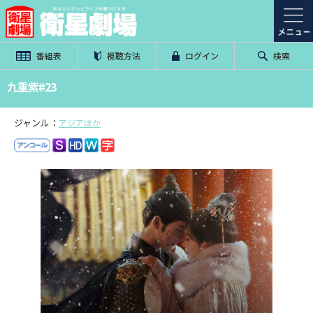
番組表
視聴方法
ログイン
検索
九重紫#23
ジャンル：
アジアほか