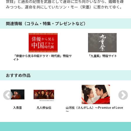
世録」と過去の記憶を武器として運命に立ち向かいながら、婚姻を疎
みつつも、運命を共にしていたソン・モー（宋墨）に惹かれてゆく。
関連情報（コラム・特集・プレゼントなど）
「俳優から見る中国ドラマ・時代劇」特設サ
「九重紫」特設サイト
イト
おすすめ作品
入青雲
凡人修仙伝
山河枕（さんがしん）～Promise of Love
～