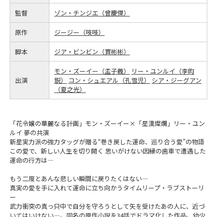
監督
ゾン・チンジエ（曾慶傑）
原作
ジージー（吱吱）
脚本
ジア・ビンビン（賈彬彬）
モン・ズーイー（孟子義）
リー・ユンルイ（李昀
出演
鋭）
コン・シュエアル（孔雪児）
シア・ジーグアン
（夏之光）
「花令嬢の華麗なる計画」モン・ズーイー×「星漢燦爛」リー・ユン
ルイ 夢の共演
新星実力派の強力タッグが贈る“巻き戻した運命、巡り合う愛”の物語
この愛で、新しい人生を切り開く 思いがけない因縁の歯車で遭遇した
運命の行方は―
もう二度とあんな悲しい瞬間に戻りたくはない―
真実の愛を手に入れて運命に立ち向かうタイムリープ・ラブストーリ
ー
武力衝突の真っ只中で自分を守ろうとして矢を受けたあの人に、近づ
いてはいけない―。同名の原作小説を34話でドラマ化した作品。幼少