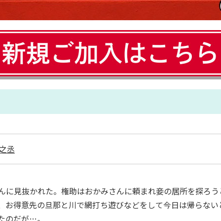
之丞
んに見抜かれた。権助はおかみさんに頼まれ妾の居所を探ろう
、お得意先の旦那と川で網打ち遊びなどをして今日は帰らない
たのだが…。