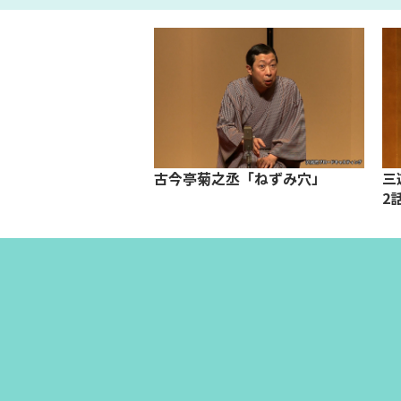
「火焔太鼓」
古今亭菊之丞「ねずみ穴」
三
2