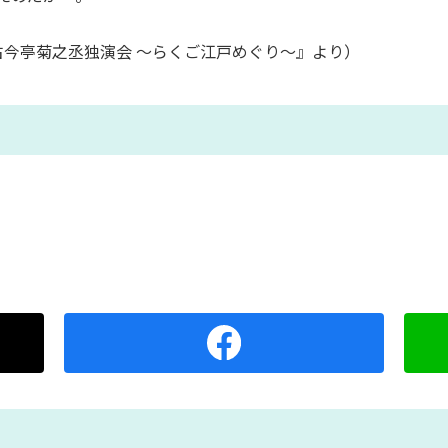
『古今亭菊之丞独演会 ～らくご江戸めぐり～』より）