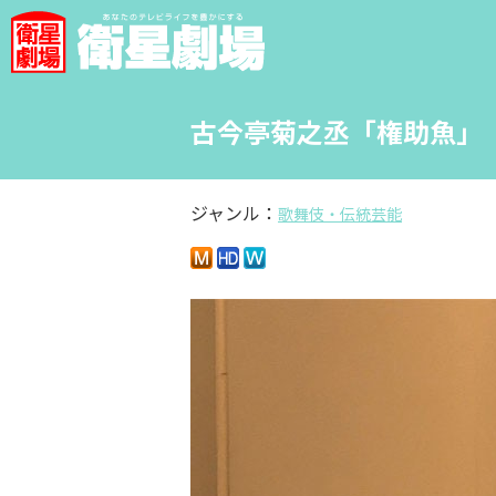
古今亭菊之丞「権助魚」
ジャンル：
歌舞伎・伝統芸能