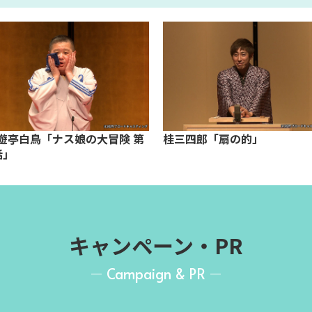
遊亭白鳥「ナス娘の大冒険 第
桂三四郎「扇の的」
話」
キャンペーン・PR
Campaign & PR