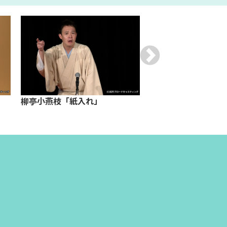
柳亭小燕枝「紙入れ」
柳家権太楼「芝浜」