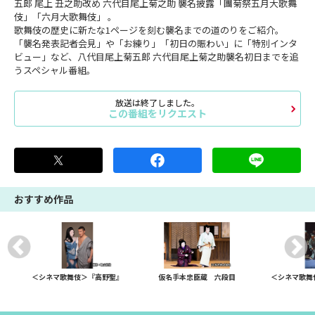
五郎 尾上 丑之助改め 六代目尾上菊之助 襲名披露「團菊祭五月大歌舞
伎」「六月大歌舞伎」 。
歌舞伎の歴史に新たな1ページを刻む襲名までの道のりをご紹介。
「襲名発表記者会見」や「お練り」「初日の賑わい」に「特別インタ
ビュー」など、八代目尾上菊五郎 六代目尾上菊之助襲名初日までを追
うスペシャル番組。
放送は終了しました。
この番組をリクエスト
おすすめ作品
＜シネマ歌舞伎＞『高野聖』
仮名手本忠臣蔵 六段目
＜シネマ歌舞