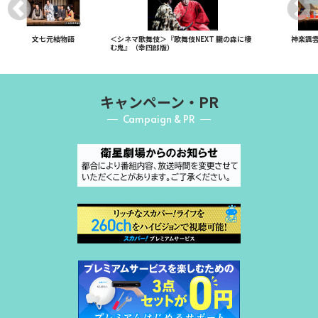
文七元結物語
＜シネマ歌舞伎＞『歌舞伎NEXT 朧の森に棲
神楽諷
む鬼』（幸四郎版）
キャンペーン・PR
Campaign & PR