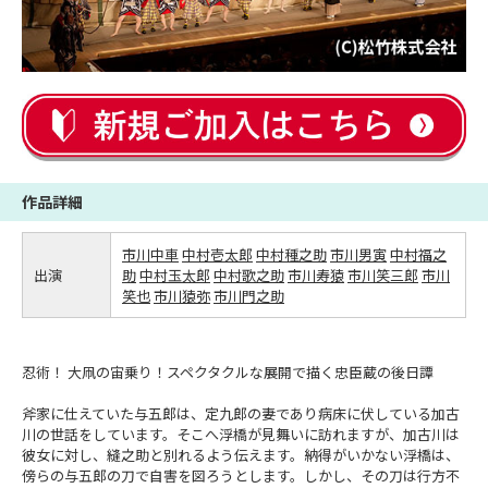
作品詳細
市川中車
中村壱太郎
中村種之助
市川男寅
中村福之
出演
助
中村玉太郎
中村歌之助
市川寿猿
市川笑三郎
市川
笑也
市川猿弥
市川門之助
忍術！ 大凧の宙乗り！スペクタクルな展開で描く忠臣蔵の後日譚
斧家に仕えていた与五郎は、定九郎の妻であり病床に伏している加古
川の世話をしています。そこへ浮橋が見舞いに訪れますが、加古川は
彼女に対し、縫之助と別れるよう伝えます。納得がいかない浮橋は、
傍らの与五郎の刀で自害を図ろうとします。しかし、その刀は行方不