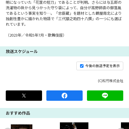
明になっていた「花筐の短刀」であることが判明。さらには与五郎の
洗濯物の袂から見つかった守り袋によって、自分が高野師直の御落胤
であるという事実を知り…。「忠臣蔵」を題材とした鶴屋南北により
独創性豊かに描かれた物語で「三代猿之助四十八撰」の一つにも選ば
れています。
（2023年／令和5年7月・歌舞伎座）
放送スケジュール
今後の放送予定を表示
(C)松竹株式会社
おすすめ作品