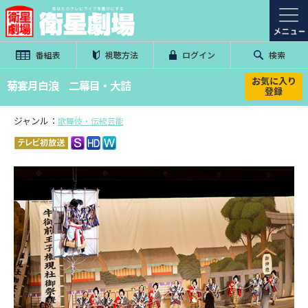
番組表
視聴方法
ログイン
検索
お気に入り
菊宴月白浪 二幕目・大詰
登録
ジャンル：
歌舞伎・伝統芸能