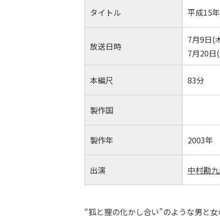
タイトル
平成15
7月9日(木
放送日時
7月20日(
本編尺
83分
製作国
製作年
2003年
出演
中村勘九
“狐と狸の化かし合い”のような男と