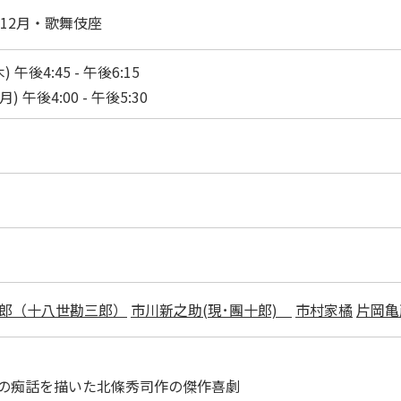
年12月・歌舞伎座
) 午後4:45 - 午後6:15
月) 午後4:00 - 午後5:30
郎（十八世勘三郎）
市川新之助(現･團十郎)
市村家橘
片岡亀
女の痴話を描いた北條秀司作の傑作喜劇