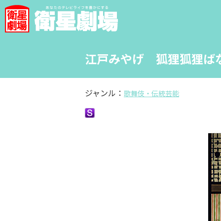
江戸みやげ 狐狸狐狸ば
ジャンル：
歌舞伎・伝統芸能