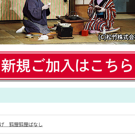
げ 狐狸狐狸ばなし