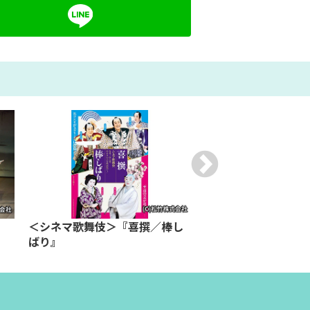
＜シネマ歌舞伎＞『喜撰／棒し
＜シネマ歌舞伎＞『歌
ばり』
朧の森に棲む鬼』（