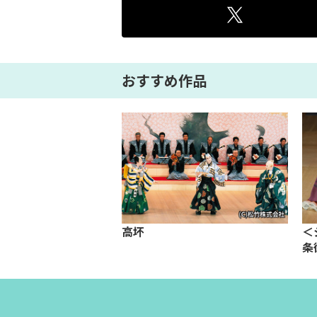
おすすめ作品
高坏
＜
条