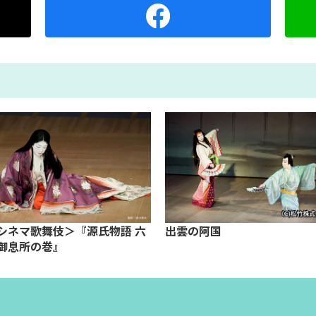
シネマ歌舞伎＞『源氏物語 六
出雲の阿国
御息所の巻』