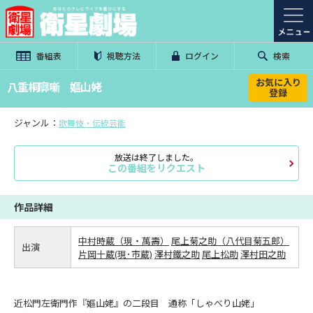
番組表
視聴方法
ログイン
検索
お気に入り
八重桐廓噺 嫗山姥
登録
ジャンル：
歌舞伎・伝統芸能
放送は終了しました。
この番組をリクエスト
作品詳細
中村時蔵（現・萬壽）
尾上菊之助（八代目菊五郎）
出演
片岡十蔵(現･市蔵)
澤村鐵之助
尾上松助
澤村田之助
近松門左衛門作『嫗山姥』の二段目 通称「しゃべり山姥」