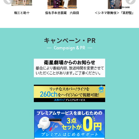
権三と助十
仮名手本忠臣蔵 六段目
＜シネマ歌舞伎＞『高野聖』
キャンペーン・PR
Campaign & PR