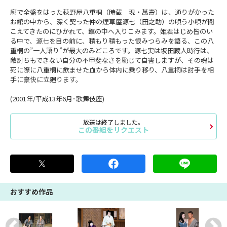
廓で全盛をはった荻野屋八重桐（時蔵 現・萬壽）は、通りがかった
お館の中から、深く契った仲の煙草屋源七（田之助）の唄う小唄が聞
こえてきたのにひかれて、館の中へ入りこみます。姫君はじめ皆のい
る中で、源七を目の前に、積もり積もった恨みつらみを語る、この八
重桐の”一人語り”が最大のみどころです。源七実は坂田蔵人時行は、
敵討ちもできない自分の不甲斐なさを恥じて自害しますが、その魂は
死に際に八重桐に飲ませた血から体内に乗り移り、八重桐は討手を相
手に豪快に立廻ります。
(2001年/平成13年6月･歌舞伎座)
放送は終了しました。
この番組をリクエスト
おすすめ作品